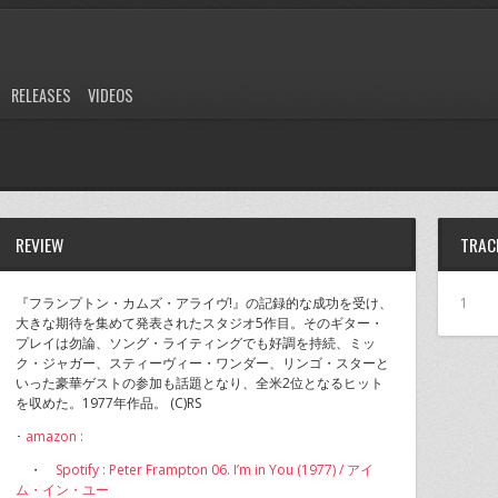
RELEASES
VIDEOS
REVIEW
TRAC
『フランプトン・カムズ・アライヴ!』の記録的な成功を受け、
1
大きな期待を集めて発表されたスタジオ5作目。そのギター・
プレイは勿論、ソング・ライティングでも好調を持続、ミッ
ク・ジャガー、スティーヴィー・ワンダー、リンゴ・スターと
いった豪華ゲストの参加も話題となり、全米2位となるヒット
を収めた。1977年作品。 (C)RS
･
amazon :
・
Spotify : Peter Frampton 06. I’m in You (1977) / アイ
ム・イン・ユー