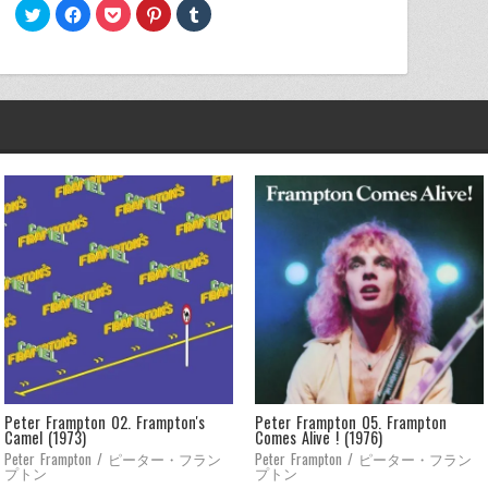
ク
Facebook
ク
ク
ク
リ
で
リ
リ
リ
ッ
共
ッ
ッ
ッ
ク
有
ク
ク
ク
し
す
し
し
し
て
る
て
て
て
Twitter
に
Pocket
Pinterest
Tumblr
で
は
で
で
で
共
ク
シ
共
共
有
リ
ェ
有
有
(新
ッ
ア
(新
(新
し
ク
(新
し
し
い
し
し
い
い
ウ
て
い
ウ
ウ
ィ
く
ウ
ィ
ィ
ン
だ
ィ
ン
ン
ド
さ
ン
ド
ド
ウ
い
ド
ウ
ウ
で
(新
ウ
で
で
開
し
で
開
開
き
い
開
き
き
ま
ウ
き
ま
ま
す)
ィ
ま
す)
す)
ン
す)
ド
ウ
で
開
き
ま
す)
Peter Frampton 02. Frampton's
Peter Frampton 05. Frampton
Camel (1973)
Comes Alive ! (1976)
Peter Frampton / ピーター・フラン
Peter Frampton / ピーター・フラン
プトン
プトン