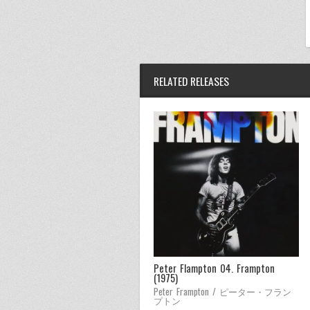
RELATED RELEASES
Peter Flampton 04. Frampton
(1975)
Peter Frampton / ピーター・フラン
プトン